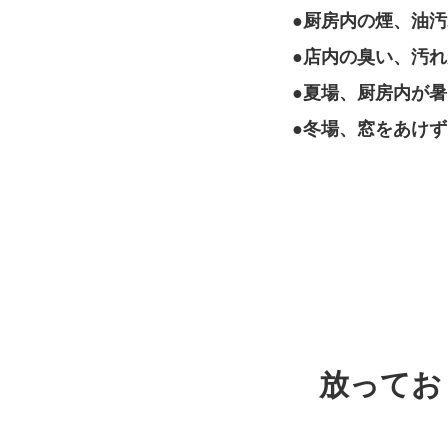
●厨房内の煙、油
●店内の臭い、汚
●夏場、厨房内が
●冬場、窓をあけ
放ってお